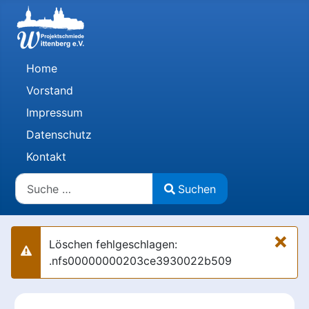
Home
Vorstand
Impressum
Datenschutz
Kontakt
Suchen
Suchen
Type 2 or more characters for results.
×
Löschen fehlgeschlagen:
Warnung
.nfs00000000203ce3930022b509