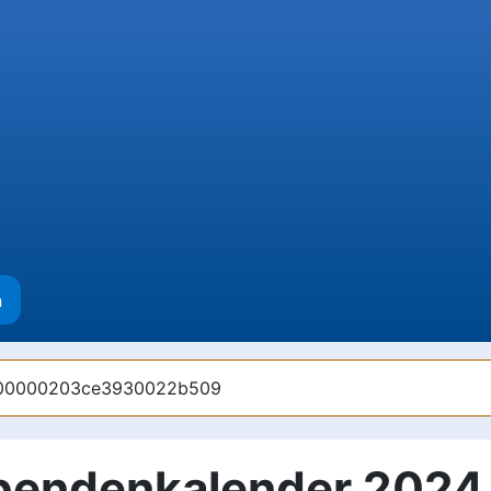
n
00000000203ce3930022b509
endenkalender 2024 