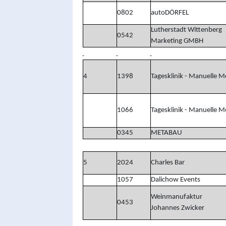
0802
autoDÖRFEL
Lutherstadt Wittenberg
0542
Marketing GMBH
4
1398
Tagesklinik - Manuelle M
1066
Tagesklinik - Manuelle M
0345
METABAU
5
2024
Charles Bar
1057
Dalichow Events
Weinmanufaktur
0453
Johannes Zwicker