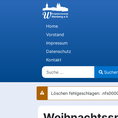
Home
Vorstand
Impressum
Datenschutz
Kontakt
Suchen
Suche
Type 2 or more characters for results.
Löschen fehlgeschlagen: .nfs
Warnung
Weihnachtssp