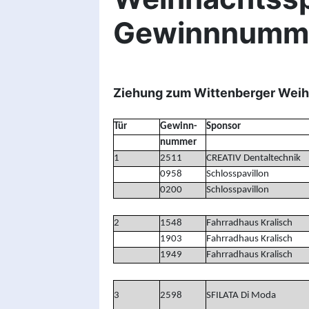
Gewinnnumm
Ziehung zum Wittenberger Wei
Tür
Gewinn-
Sponsor
nummer
1
2511
CREATIV Dentaltechnik
0958
Schlosspavillon
0200
Schlosspavillon
2
1548
Fahrradhaus Kralisch
1903
Fahrradhaus Kralisch
1949
Fahrradhaus Kralisch
3
2598
SFILATA Di Moda