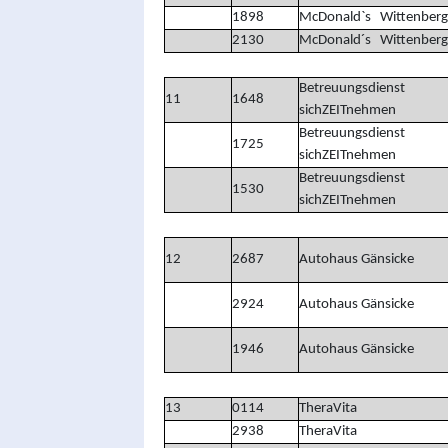
1898
McDonald`s Wittenberg
2130
McDonald´s Wittenberg
Betreuungsdienst
11
1648
sichZEITnehmen
Betreuungsdienst
1725
sichZEITnehmen
Betreuungsdienst
1530
sichZEITnehmen
12
2687
Autohaus Gänsicke
2924
Autohaus Gänsicke
1946
Autohaus Gänsicke
13
0114
TheraVita
2938
TheraVita