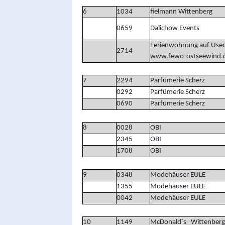
6
1034
fielmann Wittenberg
0659
Dalichow Events
Ferienwohnung auf Us
2714
www.fewo-ostseewind.
7
2294
Parfümerie Scherz
0292
Parfümerie Scherz
0690
Parfümerie Scherz
8
0028
OBI
2345
OBI
1708
OBI
9
0348
Modehäuser EULE
1355
Modehäuser EULE
0042
Modehäuser EULE
10
1149
McDonald´s Wittenberg