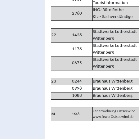
Touristinformation
ING.-Büro Rothe
2960
Kfz - Sachverständige
Stadtwerke Lutherstadt
22
1428
Wittenberg
Stadtwerke Lutherstadt
1178
Wittenberg
Stadtwerke Lutherstadt
0675
Wittenberg
23
0244
Brauhaus Wittenberg
0998
Brauhaus Wittenberg
1088
Brauhaus Wittenberg
Ferienwohnung Ostseewind
24
1646
www.fewo-Ostseewind.de