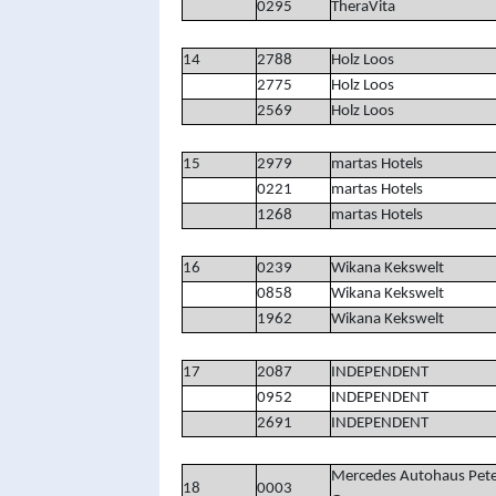
0295
TheraVita
14
2788
Holz Loos
2775
Holz Loos
2569
Holz Loos
15
2979
martas Hotels
0221
martas Hotels
1268
martas Hotels
16
0239
Wikana Kekswelt
0858
Wikana Kekswelt
1962
Wikana Kekswelt
17
2087
INDEPENDENT
0952
INDEPENDENT
2691
INDEPENDENT
Mercedes Autohaus Pete
18
0003