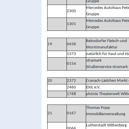
Gruppe
Mercedes Autohaus Pete
2300
Gruppe
Mercedes Autohaus Pete
1301
Gruppe
Reinsdorfer Fleisch-und
19
0436
Wurstmanufaktur
1373
natürlich für haut und H
stramark
0154
Straßenservice stramar
20
2372
Cranach-Lädchen Markt 
2460
EXIL e.V.
1768
phönix Theaterwelt Wit
Thomas Popp
21
0167
Immobilienverwaltung
Lutherstadt Wittenberg
0066