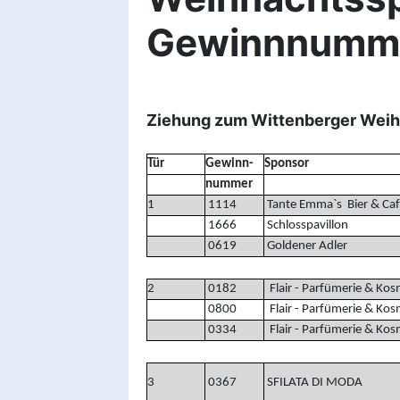
Gewinnnumm
Ziehung zum Wittenberger Wei
Tür
Gewinn-
Sponsor
nummer
1
1114
Tante Emma`s Bier & Caf
1666
Schlosspavillon
0619
Goldener Adler
2
0182
Flair - Parfümerie & Kos
0800
Flair - Parfümerie & Kos
0334
Flair - Parfümerie & Kos
3
0367
SFILATA DI MODA