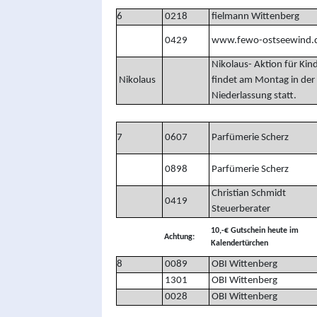
6
0218
fielmann Wittenberg
0429
www.fewo-ostseewind.
Nikolaus- Aktion für Kin
Nikolaus
findet am Montag in der
Niederlassung statt.
7
0607
Parfümerie Scherz
0898
Parfümerie Scherz
Christian Schmidt
0419
Steuerberater
10,-€ Gutschein heute im
Achtung:
Kalendertürchen
8
0089
OBI Wittenberg
1301
OBI Wittenberg
0028
OBI Wittenberg