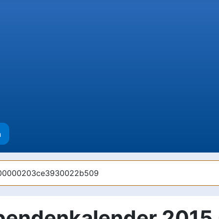
n
00000000203ce3930022b509
endenkalender 2015 