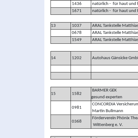
1436
natürlich - für haut und 
1671
natürlich - für haut und 
13
1037
ARAL Tankstelle Matthia
0678
ARAL Tankstelle Matthia
1549
ARAL Tankstelle Matthia
14
1202
Autohaus Gänsicke Gmb
BARMER GEK
15
1582
gesund experten
CONCORDIA Versicheru
0981
Martin Bullmann
Förderverein Phönix The
0368
Wittenberg e. V.