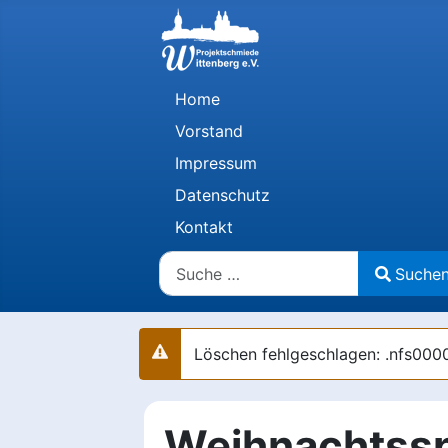
Home
Vorstand
Impressum
Datenschutz
Kontakt
Suchen
Suche
Type 2 or more characters for results.
Löschen fehlgeschlagen: .nfs
Warnung
Weihnachtssp