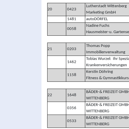
Lutherstadt Wittenberg
20
0423
Marketing GmbH
1481
autoDÖRFEL
Nadine Fuch
0058
Hausmeister-u. Gartense
Thomas Popp
21
0203
Immobilienverwaltung
Tobias Wurzel: Ihr Spezia
1462
Krankenversicherungen
Kerstin Döhr
1158
Fitness & Gymnastikkurs
BÄDER-& FREIZEIT GMB
22
1648
WITTENBERG
BÄDER-& FREIZEIT GMB
0356
WITTENBERG
BÄDER-& FREIZEIT GMB
0533
WITTENBERG