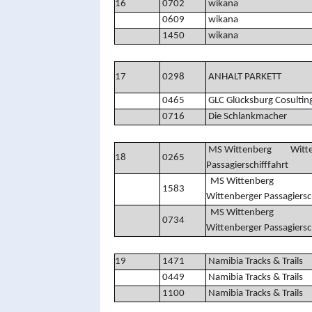
16
0702
wikana
0609
wikana
1450
wikana
17
0298
ANHALT PARKETT
0465
GLC Glücksburg Cosulti
0716
Die Schlankmacher
MS Wittenberg Witte
18
0265
Passagierschifffahrt
MS Wittenberg
1583
Wittenberger Passagiersch
MS Wittenberg
0734
Wittenberger Passagiersch
19
1471
Namibia Tracks & Trails
0449
Namibia Tracks & Trails
1100
Namibia Tracks & Trails