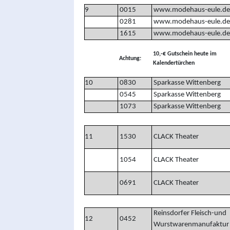
9
0015
www.modehaus-eule.de
0281
www.modehaus-eule.de
1615
www.modehaus-eule.de
10,-€ Gutschein heute
Achtung:
Kalendertürchen
10
0830
Sparkasse Wittenberg
0545
Sparkasse Wittenberg
1073
Sparkasse Wittenberg
11
1530
CLACK Theater
1054
CLACK Theater
0691
CLACK Theater
Reinsdorfer Fleisch-und
12
0452
Wurstwarenmanufaktu