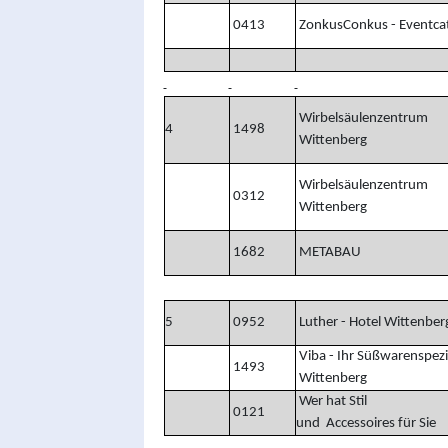
0413
ZonkusConkus - Eventcat
Wirbelsäulenzentrum
4
1498
Wittenberg
Wirbelsäulenzentrum
0312
Wittenberg
1682
METABAU
5
0952
Luther - Hotel Wittenber
Viba - Ihr Süßwarenspezia
1493
Wittenberg
Wer hat Stil 
0121
und Accessoires für Sie