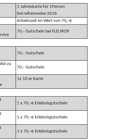
1 Jahreskarte für 1Person
bei reihenweise 2016
Arbeitszeit im Wert von 70,-€
s
70,- Gutschein bei FLEUROP
rvice
70,- Gutschein
list zu
70,- Gutschein
ing
1x 10 er Karte
e
H
1 x 70,-€ Erlebnisgutschein
H
1 x 70,-€ Erlebnisgutschein
H
1 x 70,-€ Erlebnisgutschein