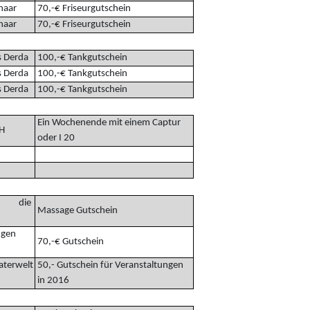
haar
70,-€ Friseurgutschein
haar
70,-€ Friseurgutschein
s Derda
100,-€ Tankgutschein
s Derda
100,-€ Tankgutschein
s Derda
100,-€ Tankgutschein
Ein Wochenende mit einem Captur
H
oder I 20
 die
Massage Gutschein
ngen
70,-€ Gutschein
aterwelt
50,- Gutschein für Veranstaltungen
in 2016