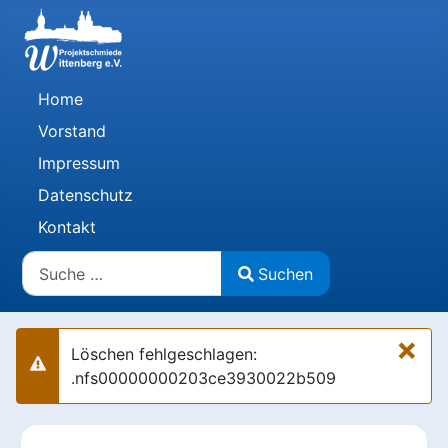
Home
Vorstand
Impressum
Datenschutz
Kontakt
Suchen
Suchen
Type 2 or more characters for results.
×
Löschen fehlgeschlagen:
Warnung
.nfs00000000203ce3930022b509