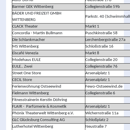
Auto-Dörfel
Feldstraße 17b
Barmer GEK Wittenberg
Collegienstraße 59b
BÄDER UND FREIZEIT GMBH
Parkstr. 40 (Schwimmhall
WITTENBERG
CLACK Theater
Markt 1
Concordia - Martin Bullmann
Puschkinstraße 58
Die Schlankmacher
Lerchenbergstraße 27a
MS Wittenberg
Schloßstraße 
Eiscafé Venezia
Markt 8
Modehaus EULE
Collegienstraße 20
EULE.. Zwei
Collegienstraße 76
Street One Store
Arsenalplatz 1
CECIL Store
Arsenalplatz 1
Ferienwohnung Ostseewind
Fewo-Ostseewind.de
Fielmann Wittenberg
Collegienstraße 6
Fitnesstrainerin Kerstin Döhring
FLAIR - Parfümerie & Kosmetik
Arsenalplatz 1
Phönix Theaterwelt Wittenberg e.V.
Wichernstraße 11a
GLC Glücksburg Consulting AG
Schloßplatz 2
Lutherhotel Wittenberg
Neustraße 7