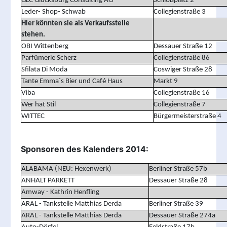
GLC Glücksburg Consulting AG
Schloßplatz 2
Leder- Shop- Schwab
Collegienstraße 3
Hier könnten sie als Verkaufsstelle
stehen.
OBI Wittenberg
Dessauer Straße 12
Parfümerie Scherz
Collegienstraße 86
Sfilata Di Moda
Coswiger Straße 28
Tante Emma´s Bier und Café Haus
Markt 9
Viba
Collegienstraße 16
Wer hat Stil
Collegienstraße 7
WITTEC
Bürgermeisterstraße 4
Sponsoren des Kalenders 2014:
ALABAMA (NEU: Hexenwerk)
Berliner Straße 57b
ANHALT PARKETT
Dessauer Straße 28
Amway - Kathrin Henfling
ARAL - Tankstelle Matthias Derda
Berliner Straße 39
ARAL - Tankstelle Matthias Derda
Dessauer Straße 274a