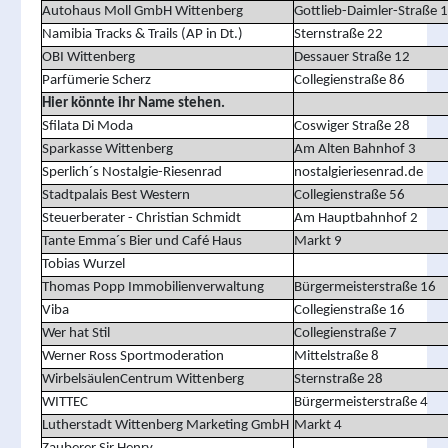
Autohaus Moll GmbH Wittenberg
Gottlieb-Daimler-Straße 1
Namibia Tracks & Trails (AP in Dt.)
Sternstraße 22
OBI Wittenberg
Dessauer Straße 12
Parfümerie Scherz
Collegienstraße 86
Hier könnte ihr Name stehen.
Sfilata Di Moda
Coswiger Straße 28
Sparkasse Wittenberg
Am Alten Bahnhof 3
Sperlich´s Nostalgie-Riesenrad
nostalgieriesenrad.de
Stadtpalais Best Western
Collegienstraße 56
Steuerberater - Christian Schmidt
Am Hauptbahnhof 2
Tante Emma´s Bier und Café Haus
Markt 9
Tobias Wurzel
Thomas Popp Immobilienverwaltung
Bürgermeisterstraße 16
Viba
Collegienstraße 16
Wer hat Stil
Collegienstraße 7
Werner Ross Sportmoderation
Mittelstraße 8
WirbelsäulenCentrum Wittenberg
Sternstraße 28
WITTEC
Bürgermeisterstraße 4
Lutherstadt Wittenberg Marketing GmbH
Markt 4