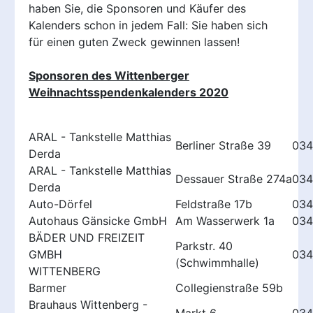
haben Sie, die Sponsoren und Käufer des
Kalenders schon in jedem Fall: Sie haben sich
für einen guten Zweck gewinnen lassen!
Sponsoren des Wittenberger
Weihnachtsspendenkalenders 2020
ARAL - Tankstelle Matthias
Berliner Straße 39
034
Derda
ARAL - Tankstelle Matthias
Dessauer Straße 274a
034
Derda
Auto-Dörfel
Feldstraße 17b
034
Autohaus Gänsicke GmbH
Am Wasserwerk 1a
034
BÄDER UND FREIZEIT
Parkstr. 40
GMBH
034
(Schwimmhalle)
WITTENBERG
Barmer
Collegienstraße 59b
Brauhaus Wittenberg -