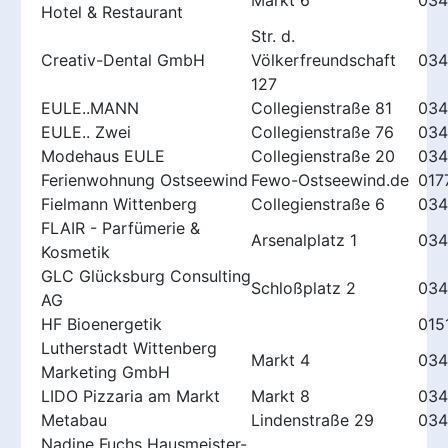
Markt 6
034
Hotel & Restaurant
Str. d.
Creativ-Dental GmbH
Völkerfreundschaft
034
127
EULE..MANN
Collegienstraße 81
034
EULE.. Zwei
Collegienstraße 76
034
Modehaus EULE
Collegienstraße 20
034
Ferienwohnung Ostseewind
Fewo-Ostseewind.de
017
Fielmann Wittenberg
Collegienstraße 6
034
FLAIR - Parfümerie &
Arsenalplatz 1
034
Kosmetik
GLC Glücksburg Consulting
Schloßplatz 2
034
AG
HF Bioenergetik
015
Lutherstadt Wittenberg
Markt 4
034
Marketing GmbH
LIDO Pizzaria am Markt
Markt 8
034
Metabau
Lindenstraße 29
034
Nadine Fuchs Hausmeister-