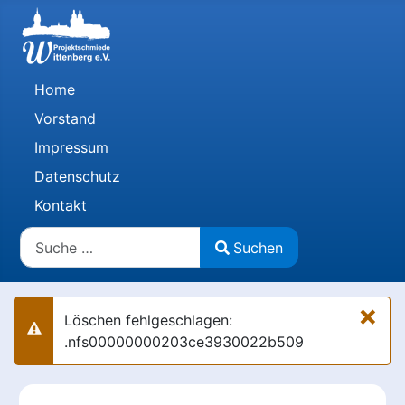
Home
Vorstand
Impressum
Datenschutz
Kontakt
Suchen
Suchen
Type 2 or more characters for results.
×
Löschen fehlgeschlagen:
Warnung
.nfs00000000203ce3930022b509