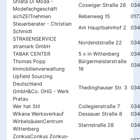
Sfilata Di Moda -
Coswiger Straße 28
034
Modefachgeschäft
sichZEITnehmen
Rebenweg 15
017
Steuerberater - Christian
Am Hauptbahnhof 2
034
Schmidt
STRAßENSERVICE
Nordendstraße 22
034
stramark GmbH
TABAK CENTER
5 x in Wittenberg
034
Thomas Popp
Bürgermeisterstraße
034
Immobilienverwaltung
16
Upfield Sourcing
Deutschland
Thedinghauser Str. 3
03
GmbH&Co. OHG - Werk
Pratau
Wer hat Stil
Collegienstraße 7
034
Wikana Werksverkauf
Dessauer Straße 8
034
WirbelsäulenCentrum
Sternstraße 28
034
Wittenberg
ZonkusConkus Zonkus-