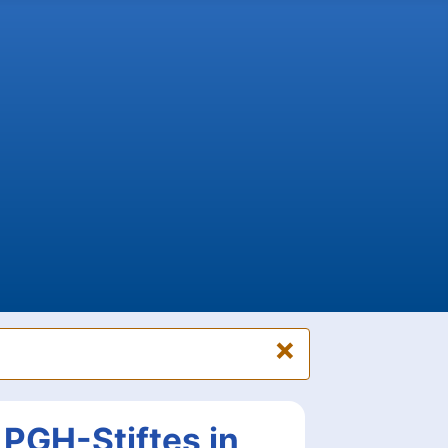
×
PGH-Stiftes in