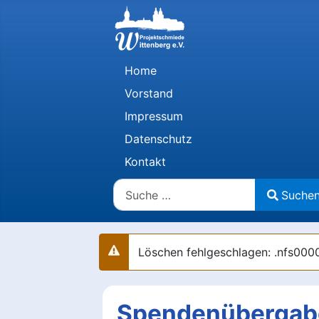
Home
Vorstand
Impressum
Datenschutz
Kontakt
Suchen
Suche
Type 2 or more characters for results.
Löschen fehlgeschlagen: .nfs
Warnung
Spendenübergabe 