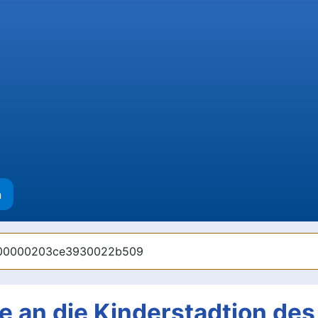
n
00000000203ce3930022b509
an die Kinderstadtion des 