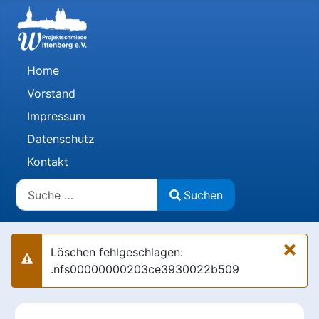
Home
Vorstand
Impressum
Datenschutz
Kontakt
Suchen
Suchen
Type 2 or more characters for results.
×
Löschen fehlgeschlagen:
Warnung
.nfs00000000203ce3930022b509