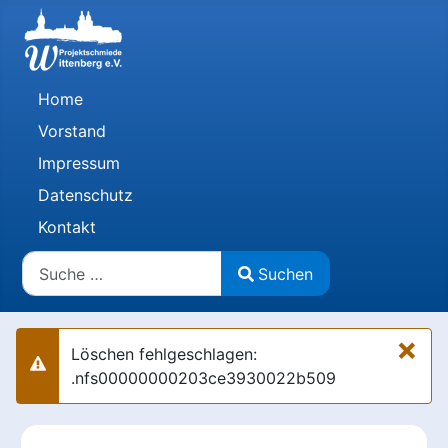
Home
Vorstand
Impressum
Datenschutz
Kontakt
Suchen
Suchen
Type 2 or more characters for results.
×
Löschen fehlgeschlagen:
Warnung
.nfs00000000203ce3930022b509