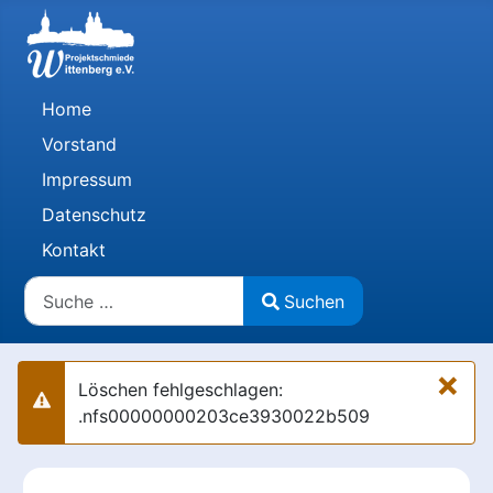
Home
Vorstand
Impressum
Datenschutz
Kontakt
Suchen
Suchen
Type 2 or more characters for results.
×
Löschen fehlgeschlagen:
Warnung
.nfs00000000203ce3930022b509