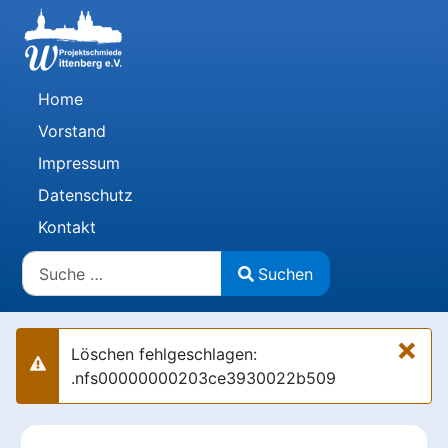
Home
Vorstand
Impressum
Datenschutz
Kontakt
Suchen
Suchen
Type 2 or more characters for results.
×
Löschen fehlgeschlagen:
Warnung
.nfs00000000203ce3930022b509