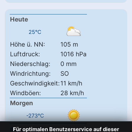
Heute
25°C
Höhe ü. NN:
105 m
Luftdruck:
1016 hPa
Niederschlag:
0 mm
Windrichtung:
SO
Geschwindigkeit:
11 km/h
Windböen:
28 km/h
Morgen
-273°C
Für optimalen Benutzerservice auf dieser
© Deutscher Wetterdienst