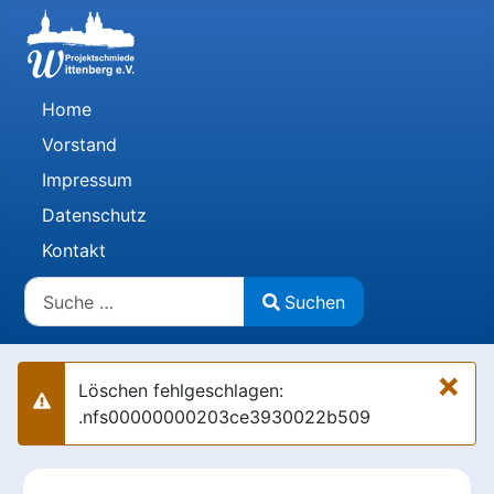
Home
Vorstand
Impressum
Datenschutz
Kontakt
Suchen
Suchen
Type 2 or more characters for results.
×
Löschen fehlgeschlagen:
Warnung
.nfs00000000203ce3930022b509