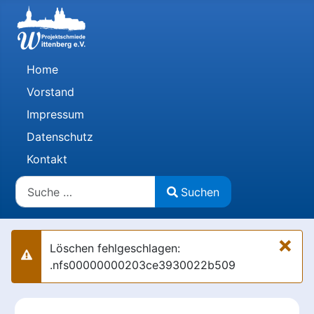
Home
Vorstand
Impressum
Datenschutz
Kontakt
Suchen
Suchen
Type 2 or more characters for results.
×
Löschen fehlgeschlagen:
Warnung
.nfs00000000203ce3930022b509