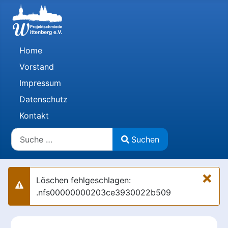
Home
Vorstand
Impressum
Datenschutz
Kontakt
Suchen
Suchen
Type 2 or more characters for results.
×
Löschen fehlgeschlagen:
Warnung
.nfs00000000203ce3930022b509